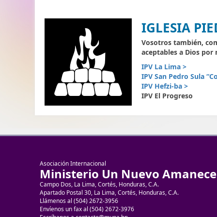
IGLESIA PI
Vosotros también, como
aceptables a Dios por 
IPV La Lima >
IPV San Pedro Sula “
IPV Hefzi-ba >
IPV El Progreso
Asociación Internacional
Ministerio Un Nuevo Amanece
Campo Dos, La Lima, Cortés, Honduras, C.A.
Apartado Postal 30, La Lima, Cortés, Honduras, C.A.
Llámenos al (504) 2672-3956
Envíenos un fax al (504) 2672-3976