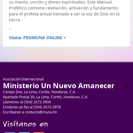
su manto, unción y dones espirituales. Este Manual
Profético contiene revelación, activación y fundamento
para el profeta actual llamado a ser la voz de Dios en la
tierra.
--
Visitar PROMUNA ONLINE >
Asociación Internacional
Ministerio Un Nuevo Amanecer
Campo Dos, La Lima, Cortés, Honduras, C.A.
Apartado Postal 30, La Lima, Cortés, Honduras, C.A.
Llámenos al (504) 2672-3956
Envíenos un fax al (504) 2672-3976
Escríbanos a contacto@muna.hn