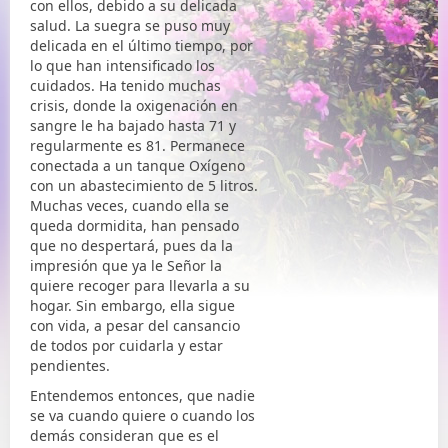
con ellos, debido a su delicada
salud. La suegra se puso muy
delicada en el último tiempo, por
lo que han intensificado los
cuidados. Ha tenido muchas
crisis, donde la oxigenación en
sangre le ha bajado hasta 71 y
regularmente es 81. Permanece
conectada a un tanque Oxígeno
con un abastecimiento de 5 litros.
Muchas veces, cuando ella se
queda dormidita, han pensado
que no despertará, pues da la
impresión que ya le Señor la
quiere recoger para llevarla a su
hogar. Sin embargo, ella sigue
con vida, a pesar del cansancio
de todos por cuidarla y estar
pendientes.
Entendemos entonces, que nadie
se va cuando quiere o cuando los
demás consideran que es el