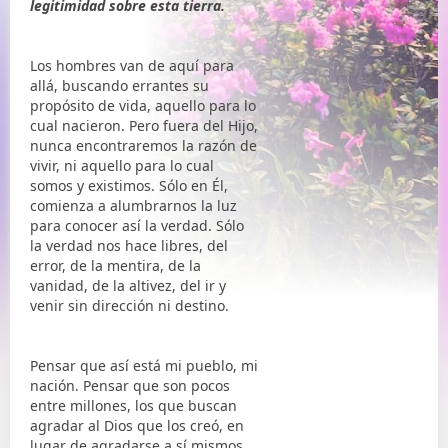
legitimidad sobre esta tierra.
Los hombres van de aquí para
allá, buscando errantes su
propósito de vida, aquello para lo
cual nacieron. Pero fuera del Hijo,
nunca encontraremos la razón de
vivir, ni aquello para lo cual
somos y existimos. Sólo en Él,
comienza a alumbrarnos la luz
para conocer así la verdad. Sólo
la verdad nos hace libres, del
error, de la mentira, de la
vanidad, de la altivez, del ir y
venir sin dirección ni destino.
Pensar que así está mi pueblo, mi
nación. Pensar que son pocos
entre millones, los que buscan
agradar al Dios que los creó, en
lugar de agradarse a sí mismos.